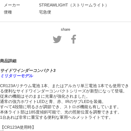
メーカー
STREAMLIGHT（ストリームライト）
便種
宅急便
share
商品詳細
サイドワインダーコンパクト3
ミリタリーモデル
CR123Aリチウム電池 1本、またはアルカリ単三電池 1本でも使用でき
る便利なサイドワインダーコンパクトシリーズが新型になって登場。
従来の機能はそのままに光量が強化されました。
通常の強力ホワイトLEDと青、赤、IRのサブLEDを装備。
すべて4段階に明るさが調節でき、ストロボ機能も有しています。
本体ライト部は185度傾斜可能で、光の照射位置を調整できます。
1台あれば非常に重宝する便利な軍用ヘルメットライトです。
【CR123A使用時】