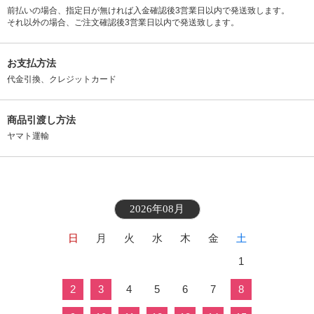
前払いの場合、指定日が無ければ入金確認後3営業日以内で発送致します。
それ以外の場合、ご注文確認後3営業日以内で発送致します。
お支払方法
代金引換、クレジットカード
商品引渡し方法
ヤマト運輸
2026年08月
日
月
火
水
木
金
土
1
2
3
4
5
6
7
8