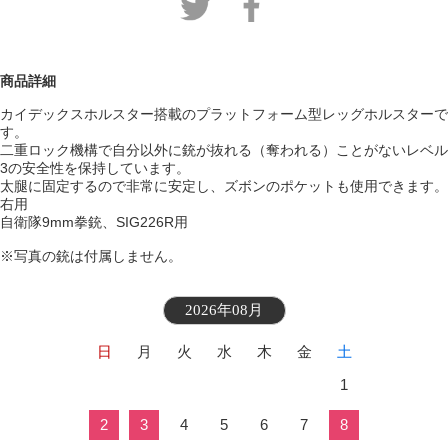
商品詳細
カイデックスホルスター搭載のプラットフォーム型レッグホルスターで
す。
二重ロック機構で自分以外に銃が抜れる（奪われる）ことがないレベル
3の安全性を保持しています。
太腿に固定するので非常に安定し、ズボンのポケットも使用できます。
右用
自衛隊9mm拳銃、SIG226R用
※写真の銃は付属しません。
2026年08月
日
月
火
水
木
金
土
1
2
3
4
5
6
7
8