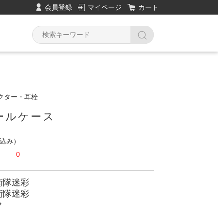
会員登録
マイページ
カート
クター・耳栓
ールケース
込み）
0
衛隊迷彩
衛隊迷彩
ク