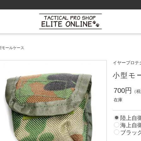
型モールケース
イヤープロテ
小型モ
700円
（税
在庫
陸上自
海上自
ブラッ