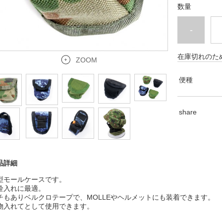
数量
-
在庫切れのた
ZOOM
便種
share
品詳細
型モールケースです。
栓入れに最適。
チもありベルクロテープで、MOLLEやヘルメットにも装着できます。
物入れてとして使用できます。